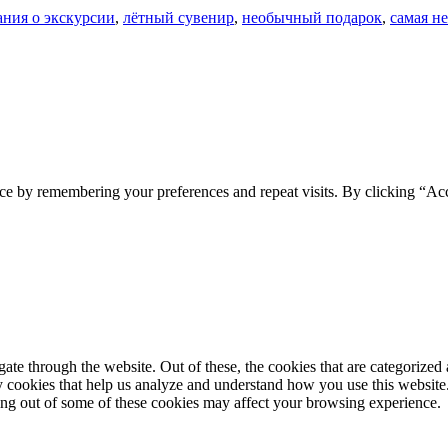
ния о экскурсии
,
лётный сувенир
,
необычный подарок
,
самая н
ce by remembering your preferences and repeat visits. By clicking “Ac
e through the website. Out of these, the cookies that are categorized a
rty cookies that help us analyze and understand how you use this websit
ting out of some of these cookies may affect your browsing experience.