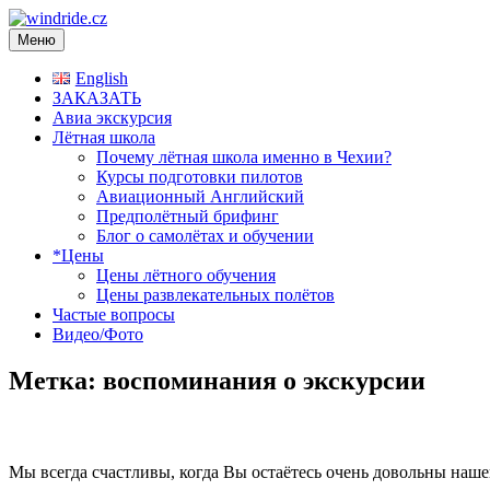
Меню
windride.cz
Лётная школа — Полеты на частном самолёте над Прагой. Рома
English
ЗАКАЗАТЬ
Авиа экскурсия
Лётная школа
Почему лётная школа именно в Чехии?
Курсы подготовки пилотов
Авиационный Английский
Предполётный брифинг
Блог о самолётах и обучении
*Цены
Цены лётного обучения
Цены развлекательных полётов
Частые вопросы
Видео/Фото
Метка:
воспоминания о экскурсии
Мы всегда счастливы, когда Вы остаётесь очень довольны наш