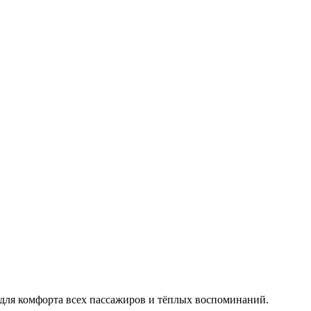
тоящий экстрим. Лётное училище в Чехии
 для комфорта всех пассажиров и тёплых воспоминаний.