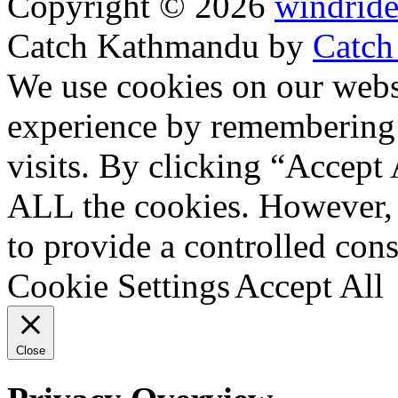
Copyright © 2026
windride
Catch Kathmandu by
Catch
Прокрутить
We use cookies on our websi
вверх
experience by remembering 
visits. By clicking “Accept 
ALL the cookies. However, 
to provide a controlled cons
Cookie Settings
Accept All
Close