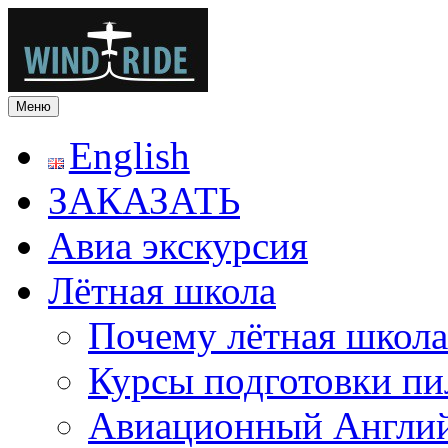
Меню
windride.cz
Лётная школа — Полеты на частном самолёте над Прагой. Рома
экстрим. Лётное училище в Чехии
English
ЗАКАЗАТЬ
Авиа экскурсия
Лётная школа
Почему лётная школа
Курсы подготовки пи
Авиационный Англи