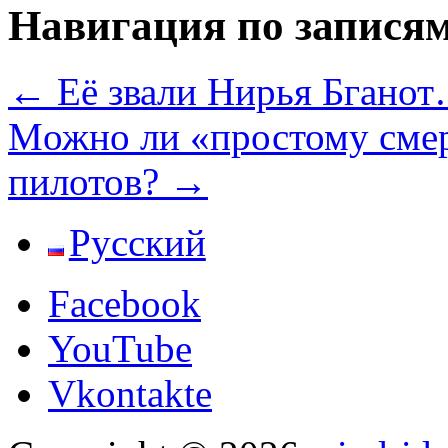
Навигация по запися
←
Её звали Нирья Бгано
Mожно ли «простому смер
пилотов?
→
Русский
Facebook
YouTube
Vkontakte