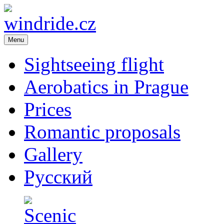
Menu
Flight school – sightseeing flight over Prague. Romance in the air. A
windride.cz
Republic
Sightseeing flight
Aerobatics in Prague
Prices
Romantic proposals
Gallery
Русский