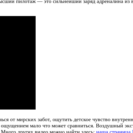
Высший пилотаж — это сильнейший заряд адреналина из 
ся от мирских забот, ощутить детское чувство внутренн
ым ощущением мало что может сравниться. Воздушный экс
Много других видео можно найти здесь:
наша страница