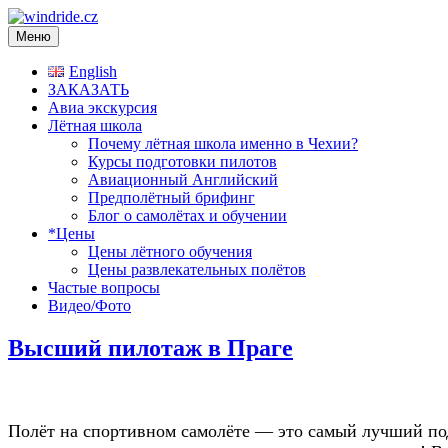
Меню
windride.cz
Лётная школа — Полеты на частном самолёте над Прагой. Рома
English
ЗАКАЗАТЬ
Авиа экскурсия
Лётная школа
Почему лётная школа именно в Чехии?
Курсы подготовки пилотов
Авиационный Английский
Предполётный брифинг
Блог о самолётах и обучении
*Цены
Цены лётного обучения
Цены развлекательных полётов
Частые вопросы
Видео/Фото
Высший пилотаж в Праге
Полёт на спортивном самолёте — это самый лучший по