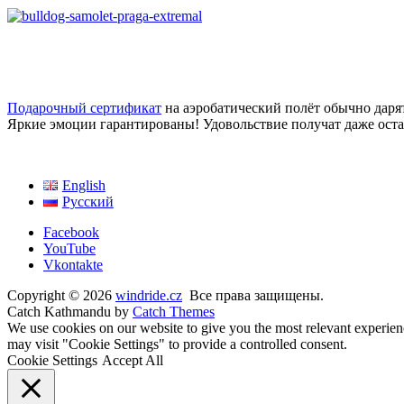
Подарочный сертификат
на аэробатический полёт обычно даря
Яркие эмоции гарантированы! Удовольствие получат даже оста
English
Русский
Facebook
YouTube
Vkontakte
Copyright © 2026
windride.cz
Все права защищены.
Catch Kathmandu by
Catch Themes
Прокрутить
We use cookies on our website to give you the most relevant experien
вверх
may visit "Cookie Settings" to provide a controlled consent.
Cookie Settings
Accept All