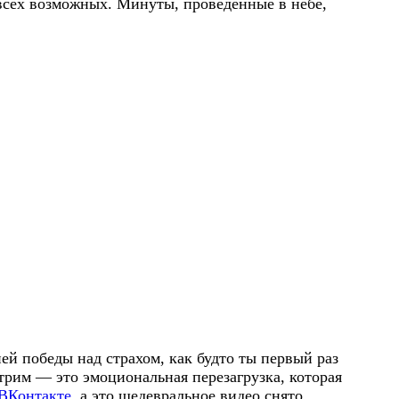
всех возможных. Минуты, проведённые в небе,
ей победы над страхом, как будто ты первый раз
трим — это эмоциональная перезагрузка, которая
 ВКонтакте
, а это шедевральное видео снято