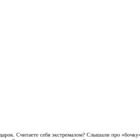
нтика в воздухе. Необычная экскурсия. Что делать в Праге Нас
дарок. Считаете себя экстремалом? Слышали про «бочку