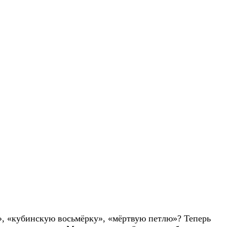
тоящий экстрим. Лётное училище в Чехии
», «кубинскую восьмёрку», «мёртвую петлю»? Теперь