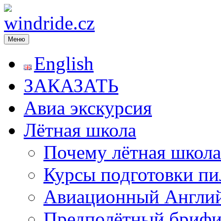
Меню
windride.cz
Лётная школа — Полеты на частном самолёте над Прагой. Рома
экстрим. Лётное училище в Чехии
English
ЗАКАЗАТЬ
Авиа экскурсия
Лётная школа
Почему лётная школа
Курсы подготовки пи
Авиационный Англи
Предполётный брифи