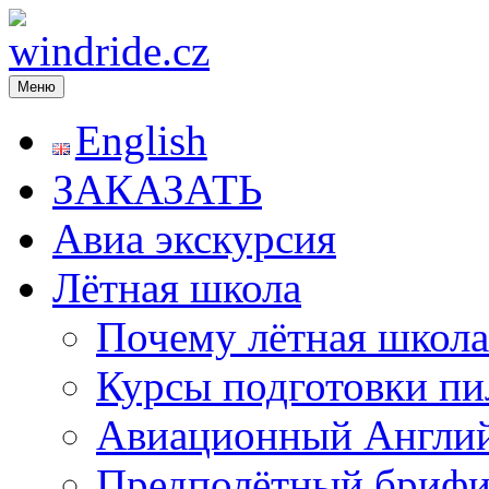
Меню
windride.cz
Лётная школа — Полеты на частном самолёте над Прагой. Рома
экстрим. Лётное училище в Чехии
English
ЗАКАЗАТЬ
Авиа экскурсия
Лётная школа
Почему лётная школа
Курсы подготовки пи
Авиационный Англи
Предполётный брифи