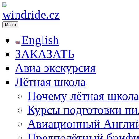
Меню
windride.cz
Лётная школа — Полеты на частном самолёте над Прагой. Рома
экстрим. Лётное училище в Чехии
English
ЗАКАЗАТЬ
Авиа экскурсия
Лётная школа
Почему лётная школа
Курсы подготовки пи
Авиационный Англи
Предполётный брифи