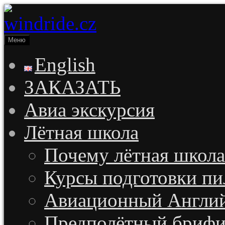
Меню
windride.cz
Лётная школа — Полеты на частном самолёте над Прагой. Рома
экстрим. Лётное училище в Чехии
English
ЗАКАЗАТЬ
Авиа экскурсия
Лётная школа
Почему лётная школа
Курсы подготовки пи
Авиационный Англи
Предполётный брифи