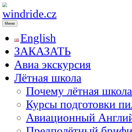
Меню
windride.cz
Лётная школа — Полеты на частном самолёте над Прагой. Рома
экстрим. Лётное училище в Чехии
English
ЗАКАЗАТЬ
Авиа экскурсия
Лётная школа
Почему лётная школа
Курсы подготовки пи
Авиационный Англи
Предполётный брифи