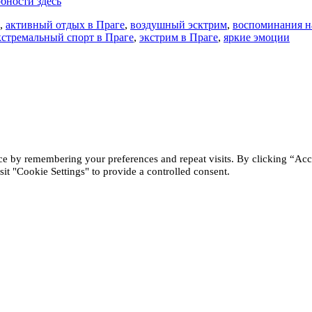
бности здесь
,
активный отдых в Праге
,
воздушный эсктрим
,
воспоминания н
кстремальный спорт в Праге
,
экстрим в Праге
,
яркие эмоции
ce by remembering your preferences and repeat visits. By clicking “Acc
it "Cookie Settings" to provide a controlled consent.