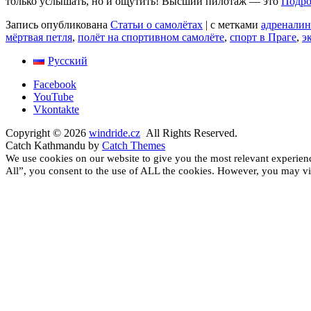
только услышать, но и ощутить! Высший пилотаж — это
Подро
Запись опубликована
Статьи о самолётах
|
с метками
адреналин
мёртвая петля
,
полёт на спортивном самолёте
,
спорт в Праге
,
э
Русский
Facebook
YouTube
Vkontakte
Copyright © 2026
windride.cz
All Rights Reserved.
Catch Kathmandu by
Catch Themes
Scroll
We use cookies on our website to give you the most relevant experien
Up
All”, you consent to the use of ALL the cookies. However, you may vis