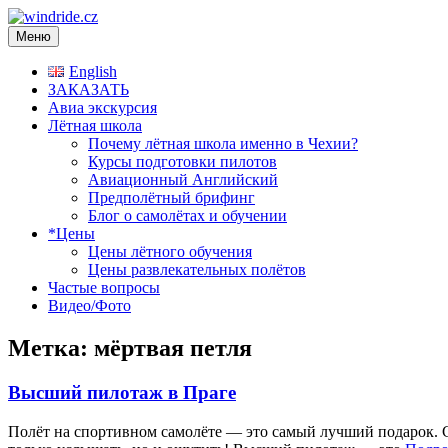
Меню
windride.cz
Лётная школа — Полеты на частном самолёте над Прагой. Рома
English
ЗАКАЗАТЬ
Авиа экскурсия
Лётная школа
Почему лётная школа именно в Чехии?
Курсы подготовки пилотов
Авиационный Английский
Предполётный брифинг
Блог о самолётах и обучении
*Цены
Цены лётного обучения
Цены развлекательных полётов
Частые вопросы
Видео/Фото
Метка:
мёртвая петля
Высший пилотаж в Праге
Полёт на спортивном самолёте — это самый лучший подарок. С