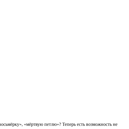
тоящий экстрим. Лётное училище в Чехии
осьмёрку», «мёртвую петлю»? Теперь есть возможность не