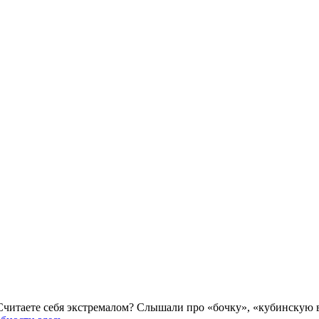
нтика в воздухе. Необычная экскурсия. Что делать в Праге Нас
читаете себя экстремалом? Слышали про «бочку», «кубинскую в