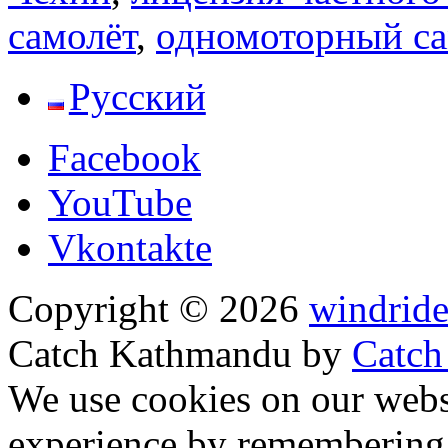
самолёт
,
одномоторный са
Русский
Facebook
YouTube
Vkontakte
Copyright © 2026
windride
Catch Kathmandu by
Catch
Прокрутить
We use cookies on our websi
вверх
experience by remembering 