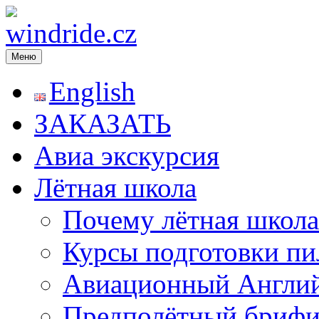
Меню
windride.cz
Лётная школа — Полеты на частном самолёте над Прагой. Рома
экстрим. Лётное училище в Чехии
English
ЗАКАЗАТЬ
Авиа экскурсия
Лётная школа
Почему лётная школа
Курсы подготовки пи
Авиационный Англи
Предполётный брифи