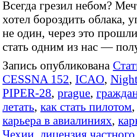
Всегда грезил небом? Меч
хотел бороздить облака, 
не один, через это прошл
стать одним из нас — по
Запись опубликована
Стат
CESSNA 152
,
ICAO
,
Night
PIPER-28
,
prague
,
граждан
летать
,
как стать пилотом
карьера в авиалиниях
,
кар
Чехии
,
лицензия частного