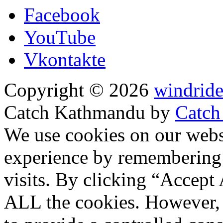
Facebook
YouTube
Vkontakte
Copyright © 2026
windride
Catch Kathmandu by
Catch
Прокрутить
We use cookies on our websi
вверх
experience by remembering 
visits. By clicking “Accept 
ALL the cookies. However, 