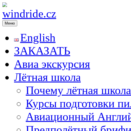
Меню
windride.cz
Лётная школа — Полеты на частном самолёте над Прагой. Рома
экстрим. Лётное училище в Чехии
English
ЗАКАЗАТЬ
Авиа экскурсия
Лётная школа
Почему лётная школа
Курсы подготовки пи
Авиационный Англи
Предполётный брифи